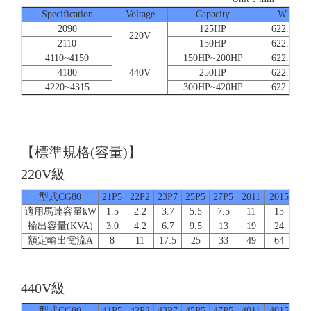
Specification
Voltage
Capacity
W
2090
125HP
622.4
220V
2110
150HP
622.4
4110~4150
150HP~200HP
622.4
4180
440V
250HP
622.4
4220~4315
300HP~420HP
622.4
【標準規格(容量)】
220V級
型式CG80
21P5
22P2
23P7
25P5
27P5
2011
2015
20
適用馬達容量kW
1.5
2.2
3.7
5.5
7.5
11
15
1
輸出容量(KVA)
3.0
4.2
6.7
9.5
13
19
24
3
額定輸出電流A
8
11
17.5
25
33
49
64
8
440V級
型式CG80
41P5
42P2
43P7
45P5
47P5
4011
4015
40