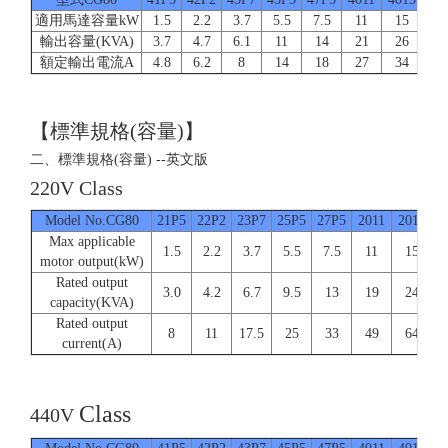
適用馬達容量kW
1.5
2.2
3.7
5.5
7.5
11
15
1
輸出容量(KVA)
3.7
4.7
6.1
11
14
21
26
3
額定輸出電流A
4.8
6.2
8
14
18
27
34
4
【標準規格(容量)】
二、標準規格(容量) --英文版
220V Class
Model No.CG80
21P5
22P2
23P7
25P5
27P5
2011
2015
2
Max applicable
1.5
2.2
3.7
5.5
7.5
11
15
motor output(kW)
Rated output
3.0
4.2
6.7
9.5
13
19
24
capacity(KVA)
Rated output
8
11
17.5
25
33
49
64
current(A)
Class
440V