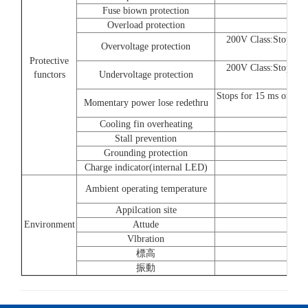
Fuse biown protection
Overload protection
200V Class:Stops wh
Overvoltage protection
ap
Protective
200V Class:Stops wh
functors
Undervoltage protection
ap
Stops for 15 ms or mor
Momentary power lose redethru
Cooling fin overheating
Stall prevention
Grounding protection
Charge indicator(internal LED)
Ambient operating temperature
Appilcation site
Environment
Attude
Vlbration
標高
振動