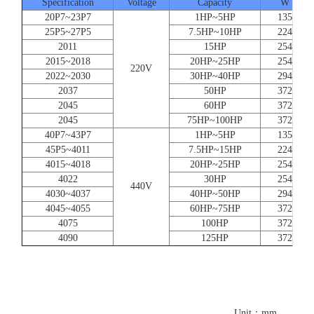
Specification
Voltage
Capacity
W
20P7~23P7
1HP~5HP
135
25P5~27P5
7.5HP~10HP
224
2011
15HP
254
2015~2018
20HP~25HP
254
220V
2022~2030
30HP~40HP
294
2037
50HP
372
2045
60HP
372
2045
75HP~100HP
372
40P7~43P7
1HP~5HP
135
45P5~4011
7.5HP~15HP
224
4015~4018
20HP~25HP
254
4022
30HP
254
440V
4030~4037
40HP~50HP
294
4045~4055
60HP~75HP
372
4075
100HP
372
4090
125HP
372
Unit：mm