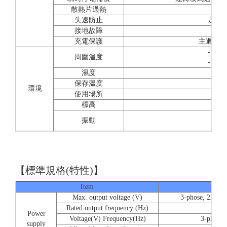
散熱片過熱
利
失速防止
加減
接地故障
充電保護
主迴路直
-10
周圍溫度
-10
濕度
保存溫度
環境
使用場所
屋
標高
10~2
振動
20~5
【標準規格(特性)】
Item
2
Max. output voltage (V)
3-phose, 220/24
Rated output frequency (Hz)
Power
Voltage(V) Frequency(Hz)
3-phose,
supply