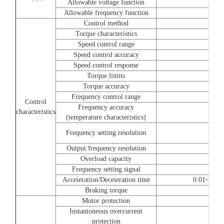
Allowable voltage function
Allowable frequency function
Control method
Torque characteristics
Speed control range
Speed control accuracy
Speed control response
Torque limits
Torque accuracy
Frequency control range
Control
Frequency accuracy
characteristics
(temperature characteristics)
Frequency setting resolution
Output frequency resolution
Overload capacity
Frequency setting signal
Acceieration/Deceieration time
0.01~6000.
Braking torque
Motor protection
Instantoneous overcurrent
protection