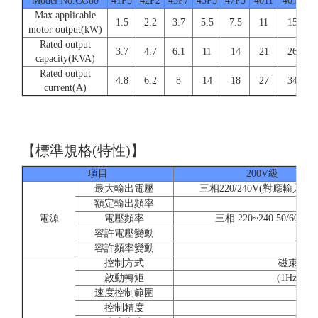
Model No.CG80
41P5
42P2
43P7
45P5
47P5
4011
4015
4
Max applicable
1.5
2.2
3.7
5.5
7.5
11
15
motor output(kW)
Rated output
3.7
4.7
6.1
11
14
21
26
capacity(KVA)
Rated output
4.8
6.2
8
14
18
27
34
current(A)
【標準規格(特性)】
項目
200V級
最大輸出電壓
三相220/240V(對應輸入電
額定輸出頻率
參
電源
電壓頻率
三相 220~240 50/60Hz
容許電壓變動
容許頻率變動
控制方式
磁束電流
啟動轉矩
(1Hz時15
速度控制範圍
1:
控制精度
±0.