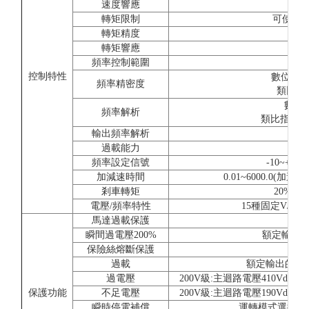
速度響應
5
轉矩限制
可使用(
轉矩精度
轉矩響應
2
頻率控制範圍
控制特性
數位指令:±
頻率精密度
類比指令:
數位操
頻率解析
類比指令:±0.0
輸出頻率解析
過載能力
額定
頻率設定信號
-10~+10V
加減速時間
0.01~6000.0
剎車轉矩
20%(
電壓/頻率特性
15種固定V/f
馬達過載保護
由電
瞬間過電壓200%
額定輸出電
保險絲熔斷保護
馬
過載
額定輸出的150
過電壓
200V級:主迴路電壓410Vdc以
保護功能
不足電壓
200V級:主迴路電壓190Vdc以
瞬時停電補償
運轉模式選擇約2