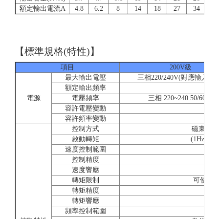
額定輸出電流A
4.8
6.2
8
14
18
27
34
4
【標準規格(特性)】
項目
200V級
最大輸出電壓
三相220/240V(對應輸入電
額定輸出頻率
參
電源
電壓頻率
三相 220~240 50/60Hz
容許電壓變動
容許頻率變動
控制方式
磁束電流
啟動轉矩
(1Hz時15
速度控制範圍
1:
控制精度
±0.
速度響應
5
轉矩限制
可使用(
轉矩精度
轉矩響應
2
頻率控制範圍