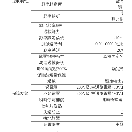
控制特性
數位指令:±
頻率精密度
類比指令:
數位操
頻率解析
類比指令:±0.0
輸出頻率解析
過載能力
額定
頻率設定信號
-10~+10V
加減速時間
0.01~6000.0
剎車轉矩
20%(
電壓/頻率特性
15種固定V/f
馬達過載保護
由電
瞬間過電壓200%
額定輸出電
保險絲熔斷保護
馬
過載
額定輸出的150
過電壓
200V級:主迴路電壓410Vdc以
保護功能
不足電壓
200V級:主迴路電壓190Vdc以
瞬時停電補償
運轉模式選擇約2
散熱片過熱
利
失速防止
加減
接地故障
充電保護
主迴路直
-10