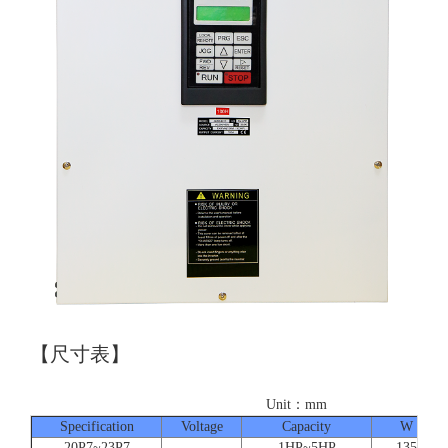
【尺寸表】
Unit：mm
Specification
Voltage
Capacity
W
20P7~23P7
1HP~5HP
135