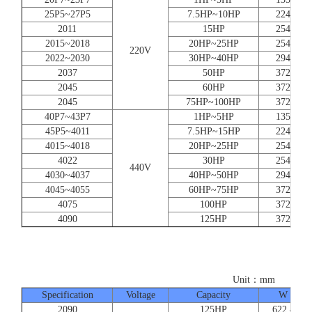
25P5~27P5
7.5HP~10HP
224
2011
15HP
254
2015~2018
20HP~25HP
254
220V
2022~2030
30HP~40HP
294
2037
50HP
372
2045
60HP
372
2045
75HP~100HP
372
40P7~43P7
1HP~5HP
135
45P5~4011
7.5HP~15HP
224
4015~4018
20HP~25HP
254
4022
30HP
254
440V
4030~4037
40HP~50HP
294
4045~4055
60HP~75HP
372
4075
100HP
372
4090
125HP
372
Unit：mm
Specification
Voltage
Capacity
W
2090
125HP
622.4