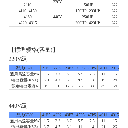
220V
2110
150HP
622.4
4110~4150
150HP~200HP
622.4
4180
440V
250HP
622.4
4220~4315
300HP~420HP
622.4
【標準規格(容量)】
220V級
型式CG80
21P5
22P2
23P7
25P5
27P5
2011
2015
20
適用馬達容量kW
1.5
2.2
3.7
5.5
7.5
11
15
1
輸出容量(KVA)
3.0
4.2
6.7
9.5
13
19
24
3
額定輸出電流A
8
11
17.5
25
33
49
64
8
440V級
型式CG80
41P5
42P2
43P7
45P5
47P5
4011
4015
40
適用馬達容量kW
1.5
2.2
3.7
5.5
7.5
11
15
1
輸出容量(KVA)
3.7
4.7
6.1
11
14
21
26
3