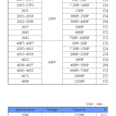
25P5~27P5
7.5HP~10HP
224
2011
15HP
254
2015~2018
20HP~25HP
254
220V
2022~2030
30HP~40HP
294
2037
50HP
372
2045
60HP
372
2045
75HP~100HP
372
40P7~43P7
1HP~5HP
135
45P5~4011
7.5HP~15HP
224
4015~4018
20HP~25HP
254
4022
30HP
254
440V
4030~4037
40HP~50HP
294
4045~4055
60HP~75HP
372
4075
100HP
372
4090
125HP
372
Unit：mm
Specification
Voltage
Capacity
W
2090
125HP
622.4