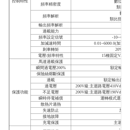
控制特性
數位指令:±
頻率精密度
類比指令:
數位操
頻率解析
類比指令:±0.0
輸出頻率解析
過載能力
額定
頻率設定信號
-10~+10V
加減速時間
0.01~6000.0
剎車轉矩
20%(
電壓/頻率特性
15種固定V/f
馬達過載保護
由電
瞬間過電壓200%
額定輸出電
保險絲熔斷保護
馬
過載
額定輸出的150
過電壓
200V級:主迴路電壓410Vdc以
保護功能
不足電壓
200V級:主迴路電壓190Vdc以
瞬時停電補償
運轉模式選擇約2
散熱片過熱
利
失速防止
加減
接地故障
充電保護
主迴路直
-10