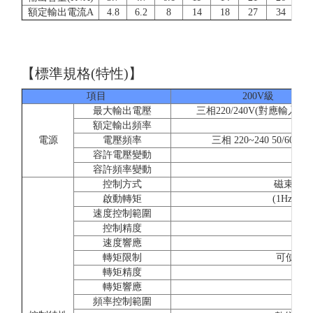
額定輸出電流A
4.8
6.2
8
14
18
27
34
4
【標準規格(特性)】
項目
200V級
最大輸出電壓
三相220/240V(對應輸入電
額定輸出頻率
參
電源
電壓頻率
三相 220~240 50/60Hz
容許電壓變動
容許頻率變動
控制方式
磁束電流
啟動轉矩
(1Hz時15
速度控制範圍
1:
控制精度
±0.
速度響應
5
轉矩限制
可使用(
轉矩精度
轉矩響應
2
頻率控制範圍