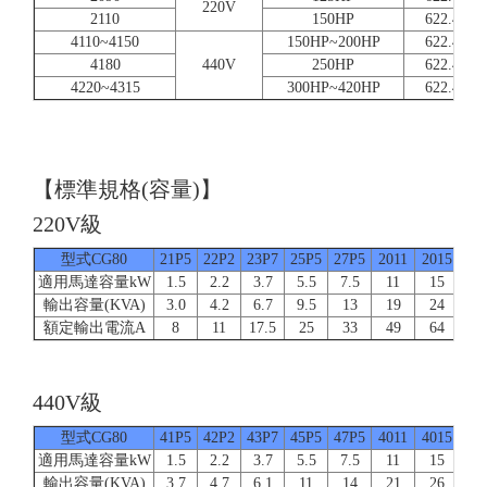
220V
2110
150HP
622.4
4110~4150
150HP~200HP
622.4
4180
440V
250HP
622.4
4220~4315
300HP~420HP
622.4
【標準規格(容量)】
220V級
型式CG80
21P5
22P2
23P7
25P5
27P5
2011
2015
20
適用馬達容量kW
1.5
2.2
3.7
5.5
7.5
11
15
1
輸出容量(KVA)
3.0
4.2
6.7
9.5
13
19
24
3
額定輸出電流A
8
11
17.5
25
33
49
64
8
440V級
型式CG80
41P5
42P2
43P7
45P5
47P5
4011
4015
40
適用馬達容量kW
1.5
2.2
3.7
5.5
7.5
11
15
1
輸出容量(KVA)
3.7
4.7
6.1
11
14
21
26
3