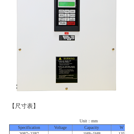
【尺寸表】
Unit：mm
Specification
Voltage
Capacity
W
20P7~23P7
1HP~5HP
135