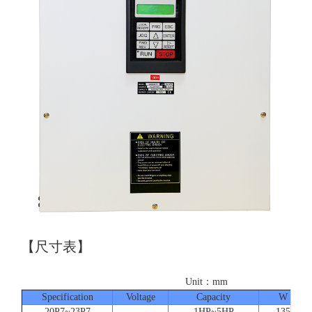
【尺寸表】
Unit：mm
Specification
Voltage
Capacity
W
20P7~23P7
1HP~5HP
135