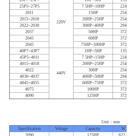
25P5~27P5
7.5HP~10HP
224
2011
15HP
254
2015~2018
20HP~25HP
254
220V
2022~2030
30HP~40HP
294
2037
50HP
372
2045
60HP
372
2045
75HP~100HP
372
40P7~43P7
1HP~5HP
135
45P5~4011
7.5HP~15HP
224
4015~4018
20HP~25HP
254
4022
30HP
254
440V
4030~4037
40HP~50HP
294
4045~4055
60HP~75HP
372
4075
100HP
372
4090
125HP
372
Unit：mm
Specification
Voltage
Capacity
W
2090
125HP
622.4