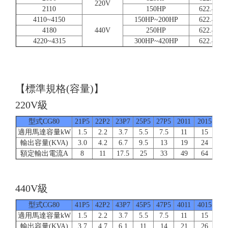
220V
2110
150HP
622.4
4110~4150
150HP~200HP
622.4
4180
440V
250HP
622.4
4220~4315
300HP~420HP
622.4
【標準規格(容量)】
220V級
型式CG80
21P5
22P2
23P7
25P5
27P5
2011
2015
20
適用馬達容量kW
1.5
2.2
3.7
5.5
7.5
11
15
1
輸出容量(KVA)
3.0
4.2
6.7
9.5
13
19
24
3
額定輸出電流A
8
11
17.5
25
33
49
64
8
440V級
型式CG80
41P5
42P2
43P7
45P5
47P5
4011
4015
40
適用馬達容量kW
1.5
2.2
3.7
5.5
7.5
11
15
1
輸出容量(KVA)
3.7
4.7
6.1
11
14
21
26
3