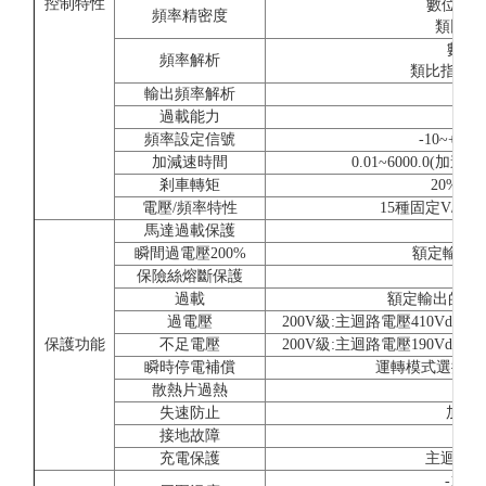
控制特性
數位指令:±
頻率精密度
類比指令:
數位操
頻率解析
類比指令:±0.0
輸出頻率解析
過載能力
額定
頻率設定信號
-10~+10V
加減速時間
0.01~6000.0
剎車轉矩
20%(
電壓/頻率特性
15種固定V/f
馬達過載保護
由電
瞬間過電壓200%
額定輸出電
保險絲熔斷保護
馬
過載
額定輸出的150
過電壓
200V級:主迴路電壓410Vdc以
保護功能
不足電壓
200V級:主迴路電壓190Vdc以
瞬時停電補償
運轉模式選擇約2
散熱片過熱
利
失速防止
加減
接地故障
充電保護
主迴路直
-10