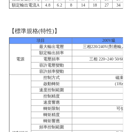
額定輸出電流A
4.8
6.2
8
14
18
27
34
4
【標準規格(特性)】
項目
200V級
最大輸出電壓
三相220/240V(對應輸入電
額定輸出頻率
參
電源
電壓頻率
三相 220~240 50/60Hz
容許電壓變動
容許頻率變動
控制方式
磁束電流
啟動轉矩
(1Hz時15
速度控制範圍
1:
控制精度
±0.
速度響應
5
轉矩限制
可使用(
轉矩精度
轉矩響應
2
頻率控制範圍