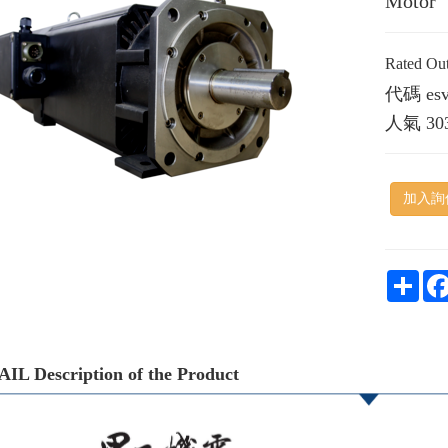
Motor
Rated O
代碼
es
人氣
30
加入詢
Shar
IL Description of the Product