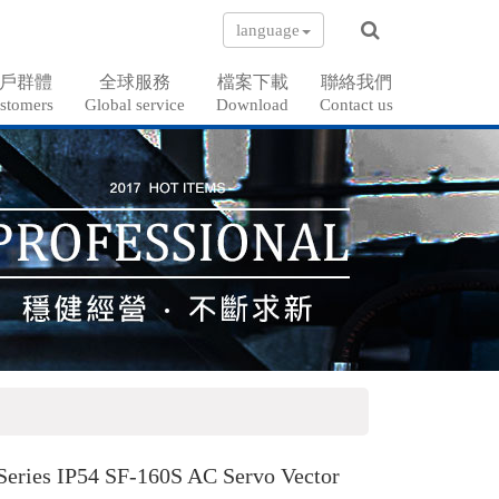
language
戶群體
全球服務
檔案下載
聯絡我們
stomers
Global service
Download
Contact us
eries IP54 SF-160S AC Servo Vector