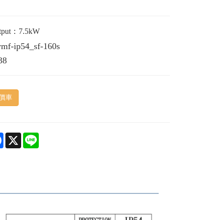
utput：7.5kW
vmf-ip54_sf-160s
38
價車
e
Facebook
X
Line