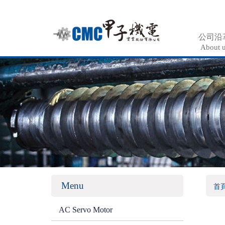
公司沿
About 
Menu
首
AC Servo Motor