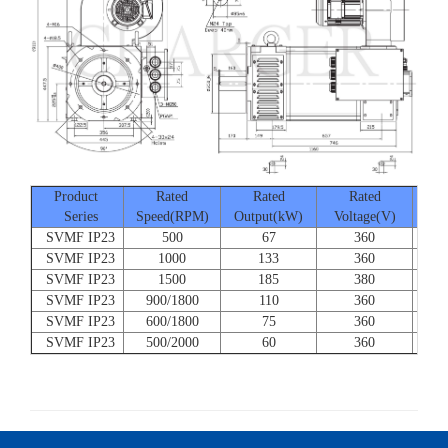
Product
Rated
Rated
Rated
Series
Speed(RPM)
Output(kW)
Voltage(V)
Cur
SVMF IP23
500
67
360
SVMF IP23
1000
133
360
SVMF IP23
1500
185
380
SVMF IP23
900/1800
110
360
SVMF IP23
600/1800
75
360
SVMF IP23
500/2000
60
360