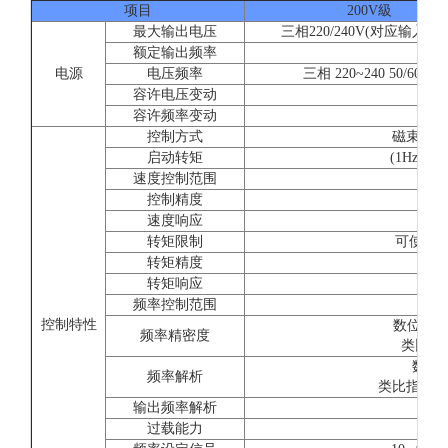
项目
200V級
最大输出电压
三相220/240V(对应输入电
额定输出频率
参
电源
电压频率
三相 220~240 50/60Hz
容许电压变动
容许频率变动
控制方式
磁束电流
启动转矩
(1Hz時15
速度控制范围
1:
控制精度
±0.
速度响应
5
转矩限制
可使用(
转矩精度
转矩响应
2
频率控制范围
控制特性
数位指令:±
频率精密度
类比指令:
数位操
频率解析
类比指令:±0.0
输出频率解析
过载能力
额定