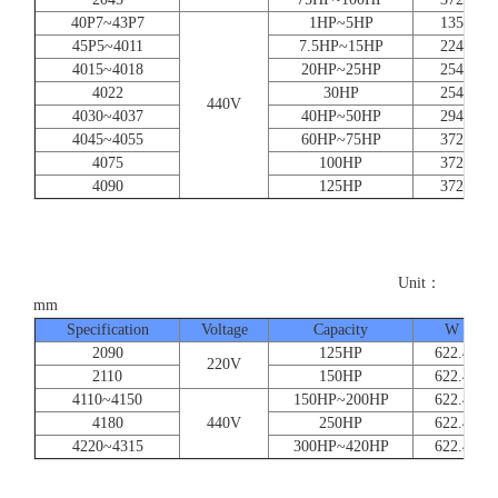
40P7~43P7
1HP~5HP
135
45P5~4011
7.5HP~15HP
224
4015~4018
20HP~25HP
254
4022
30HP
254
440V
4030~4037
40HP~50HP
294
4045~4055
60HP~75HP
372
4075
100HP
372
4090
125HP
372
Unit：
mm
Specification
Voltage
Capacity
W
2090
125HP
622.4
220V
2110
150HP
622.4
4110~4150
150HP~200HP
622.4
4180
440V
250HP
622.4
4220~4315
300HP~420HP
622.4