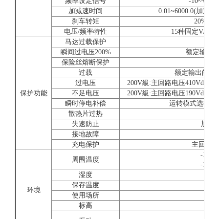
频率设定信号
-10~+10V
加减速时间
0.01~6000.0
刹车转矩
20%(
电压/频率特性
15种固定V/f
马达过载保护
由电
瞬间过电压200%
额定输出电
保险丝熔断保护
过载
额定输出的150
过电压
200V級:主回路电压410Vdc以
保护功能
不足电压
200V級:主回路电压190Vdc以
瞬时停电补偿
运转模式选择约2
散热片过热
利
失速防止
加减
接地故障
充电保护
主回路直
-10
周围温度
-10
湿度
保存温度
环境
使用场所
屋
标高
10~2