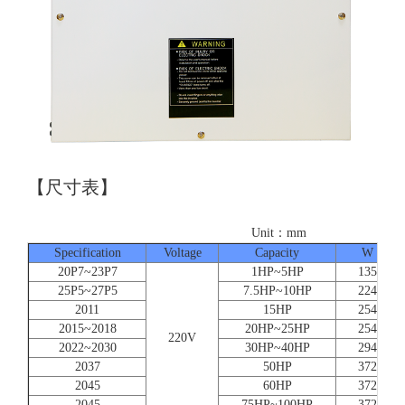
【尺寸表】
Unit：mm
Specification
Voltage
Capacity
W
20P7~23P7
1HP~5HP
135
25P5~27P5
7.5HP~10HP
224
2011
15HP
254
2015~2018
20HP~25HP
254
220V
2022~2030
30HP~40HP
294
2037
50HP
372
2045
60HP
372
2045
75HP~100HP
372