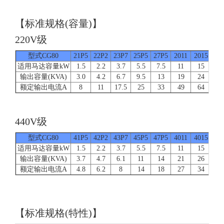
【标准规格(容量)】
220V级
型式CG80
21P5
22P2
23P7
25P5
27P5
2011
2015
20
适用马达容量kW
1.5
2.2
3.7
5.5
7.5
11
15
1
输出容量(KVA)
3.0
4.2
6.7
9.5
13
19
24
3
额定输出电流A
8
11
17.5
25
33
49
64
8
440V级
型式CG80
41P5
42P2
43P7
45P5
47P5
4011
4015
40
适用马达容量kW
1.5
2.2
3.7
5.5
7.5
11
15
1
输出容量(KVA)
3.7
4.7
6.1
11
14
21
26
3
额定输出电流A
4.8
6.2
8
14
18
27
34
4
【标准规格(特性)】