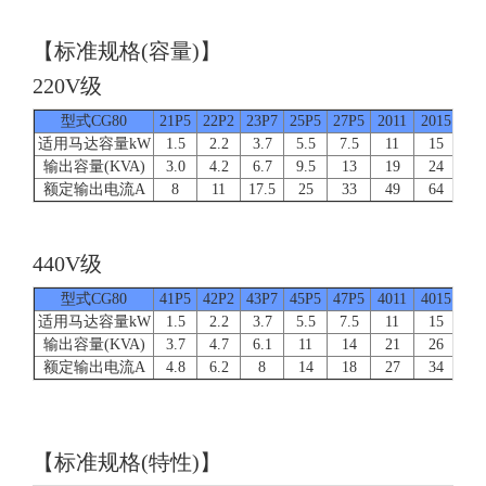
【标准规格(容量)】
220V级
型式CG80
21P5
22P2
23P7
25P5
27P5
2011
2015
20
适用马达容量kW
1.5
2.2
3.7
5.5
7.5
11
15
1
输出容量(KVA)
3.0
4.2
6.7
9.5
13
19
24
3
额定输出电流A
8
11
17.5
25
33
49
64
8
440V级
型式CG80
41P5
42P2
43P7
45P5
47P5
4011
4015
40
适用马达容量kW
1.5
2.2
3.7
5.5
7.5
11
15
1
输出容量(KVA)
3.7
4.7
6.1
11
14
21
26
3
额定输出电流A
4.8
6.2
8
14
18
27
34
4
【标准规格(特性)】