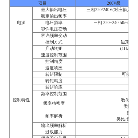
项目
200V級
最大输出电压
三相220/240V(对应输入电
额定输出频率
参
电源
电压频率
三相 220~240 50/60Hz
容许电压变动
容许频率变动
控制方式
磁束电流
启动转矩
(1Hz時15
速度控制范围
1:
控制精度
±0.
速度响应
5
转矩限制
可使用(
转矩精度
转矩响应
2
频率控制范围
控制特性
数位指令:±
频率精密度
类比指令:
数位操
频率解析
类比指令:±0.0
输出频率解析
过载能力
额定