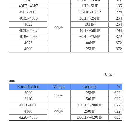
40P7~43P7
1HP~5HP
135
45P5~4011
7.5HP~15HP
224
4015~4018
20HP~25HP
254
4022
30HP
254
440V
4030~4037
40HP~50HP
294
4045~4055
60HP~75HP
372
4075
100HP
372
4090
125HP
372
Unit：
mm
Specification
Voltage
Capacity
W
2090
125HP
622.4
220V
2110
150HP
622.4
4110~4150
150HP~200HP
622.4
4180
440V
250HP
622.4
4220~4315
300HP~420HP
622.4