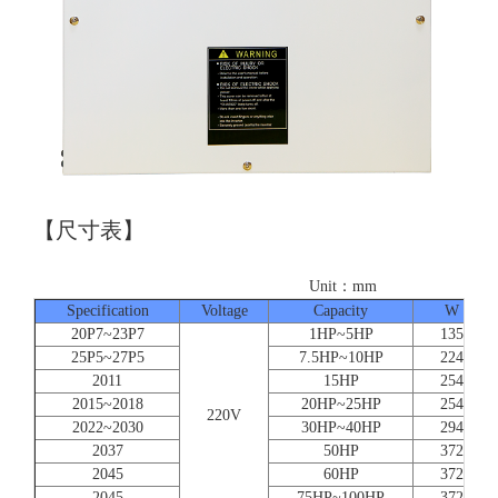
【尺寸表】
Unit：mm
Specification
Voltage
Capacity
W
20P7~23P7
1HP~5HP
135
25P5~27P5
7.5HP~10HP
224
2011
15HP
254
2015~2018
20HP~25HP
254
220V
2022~2030
30HP~40HP
294
2037
50HP
372
2045
60HP
372
2045
75HP~100HP
372