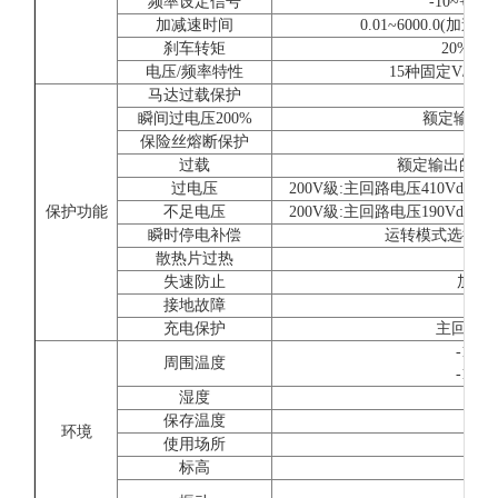
频率设定信号
-10~+10V
加减速时间
0.01~6000.0
刹车转矩
20%(
电压/频率特性
15种固定V/f
马达过载保护
由电
瞬间过电压200%
额定输出电
保险丝熔断保护
过载
额定输出的150
过电压
200V級:主回路电压410Vdc以
保护功能
不足电压
200V級:主回路电压190Vdc以
瞬时停电补偿
运转模式选择约2
散热片过热
利
失速防止
加减
接地故障
充电保护
主回路直
-10
周围温度
-10
湿度
保存温度
环境
使用场所
屋
标高
10~2