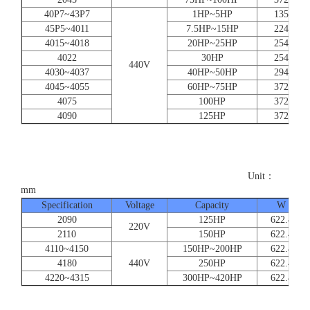
40P7~43P7
1HP~5HP
135
45P5~4011
7.5HP~15HP
224
4015~4018
20HP~25HP
254
4022
30HP
254
440V
4030~4037
40HP~50HP
294
4045~4055
60HP~75HP
372
4075
100HP
372
4090
125HP
372
Unit：
mm
Specification
Voltage
Capacity
W
2090
125HP
622.4
220V
2110
150HP
622.4
4110~4150
150HP~200HP
622.4
4180
440V
250HP
622.4
4220~4315
300HP~420HP
622.4