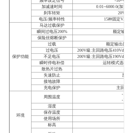
频率设定信号
-10~+10V
加减速时间
0.01~6000.0
刹车转矩
20%(
电压/频率特性
15种固定V/f
马达过载保护
由电
瞬间过电压200%
额定输出电
保险丝熔断保护
过载
额定输出的150
过电压
200V級:主回路电压410Vdc以
保护功能
不足电压
200V級:主回路电压190Vdc以
瞬时停电补偿
运转模式选择约2
散热片过热
利
失速防止
加减
接地故障
充电保护
主回路直
-10
周围温度
-10
湿度
保存温度
环境
使用场所
屋
标高
10~2