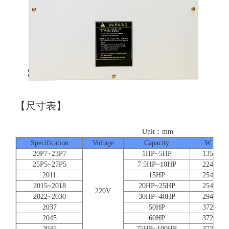
【尺寸表】
Unit：mm
Specification
Voltage
Capacity
W
20P7~23P7
1HP~5HP
135
25P5~27P5
7.5HP~10HP
224
2011
15HP
254
2015~2018
20HP~25HP
254
220V
2022~2030
30HP~40HP
294
2037
50HP
372
2045
60HP
372
2045
75HP~100HP
372