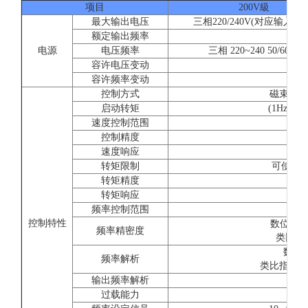
项目
200V級
最大输出电压
三相220/240V(对应输入电
额定输出频率
参
电源
电压频率
三相 220~240 50/60Hz
容许电压变动
容许频率变动
控制方式
磁束电流
启动转矩
(1Hz時15
速度控制范围
1:
控制精度
±0.
速度响应
5
转矩限制
可使用(
转矩精度
转矩响应
2
频率控制范围
控制特性
数位指令:±
频率精密度
类比指令:
数位操
频率解析
类比指令:±0.0
输出频率解析
过载能力
额定