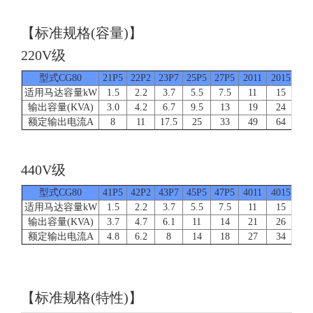
【标准规格(容量)】
220V级
型式CG80
21P5
22P2
23P7
25P5
27P5
2011
2015
20
适用马达容量kW
1.5
2.2
3.7
5.5
7.5
11
15
1
输出容量(KVA)
3.0
4.2
6.7
9.5
13
19
24
3
额定输出电流A
8
11
17.5
25
33
49
64
8
440V级
型式CG80
41P5
42P2
43P7
45P5
47P5
4011
4015
40
适用马达容量kW
1.5
2.2
3.7
5.5
7.5
11
15
1
输出容量(KVA)
3.7
4.7
6.1
11
14
21
26
3
额定输出电流A
4.8
6.2
8
14
18
27
34
4
【标准规格(特性)】