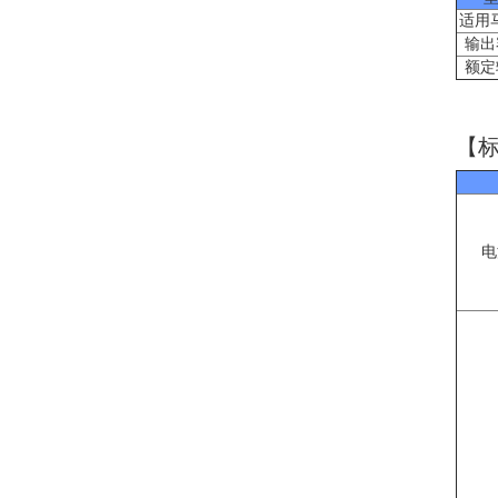
适用
输出
额定
【标
电