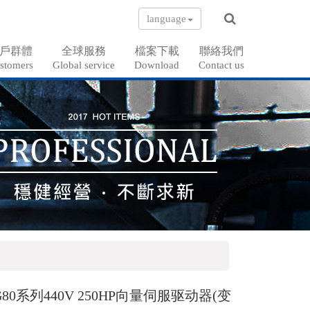
language
戶群體
全球服務
檔案下載
聯絡我們
stomers
Global service
Download
Contact us
CG80系列440V 250HP向量伺服驱动器(变