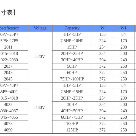
尺寸表】
Unit
pecification
Voltage
Capacity
W
W1
20P7~23P7
1HP~5HP
135
84
25P5~27P5
7.5HP~10HP
224
170
2011
15HP
254
200
2015~2018
20HP~25HP
254
200
220V
2022~2030
30HP~40HP
294
240
2037
50HP
372
250
2045
60HP
372
250
2045
75HP~100HP
372
250
40P7~43P7
1HP~5HP
135
84
45P5~4011
7.5HP~15HP
224
170
4015~4018
20HP~25HP
254
200
4022
30HP
254
200
440V
4030~4037
40HP~50HP
294
240
4045~4055
60HP~75HP
372
250
4075
100HP
372
250
4090
125HP
372
250