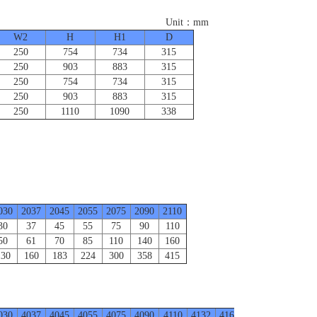
：mm
W2
H
H1
D
250
754
734
315
250
903
883
315
250
754
734
315
250
903
883
315
250
1110
1090
338
030
2037
2045
2055
2075
2090
2110
30
37
45
55
75
90
110
50
61
70
85
110
140
160
130
160
183
224
300
358
415
030
4037
4045
4055
4075
4090
4110
4132
4160
4185
4220
431