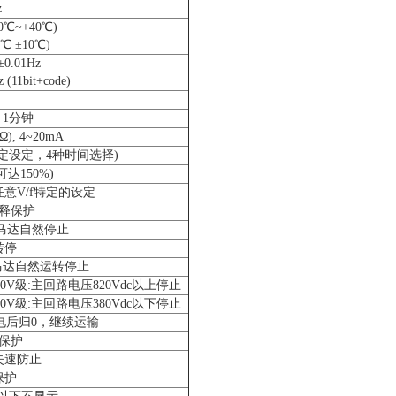
z
0℃~+40℃)
℃ ±10℃)
.01Hz
11bit+code)
 1分钟
kΩ), 4~20mA
间独定设定，4种时间选择)
达150%)
任意V/f特定的设定
释保护
，马达自然停止
转停
钟马达自然运转停止
00V級:主回路电压820Vdc以上停止
00V級:主回路电压380Vdc以下停止
停电后归0，继续运输
保护
失速防止
保护