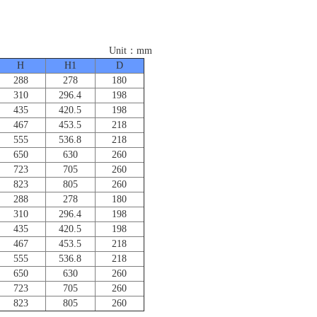
：mm
H
H1
D
288
278
180
310
296.4
198
435
420.5
198
467
453.5
218
555
536.8
218
650
630
260
723
705
260
823
805
260
288
278
180
310
296.4
198
435
420.5
198
467
453.5
218
555
536.8
218
650
630
260
723
705
260
823
805
260