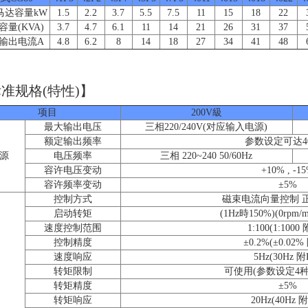
马达容量kW
1.5
2.2
3.7
5.5
7.5
11
15
18
22
容量(KVA)
3.7
4.7
6.1
11
14
21
26
31
37
输出电流A
4.8
6.2
8
14
18
27
34
41
48
准规格(特性)】
项目
200V級
最大输出电压
三相220/240V(对应输入电源)
额定输出频率
参数设定可达40
源
电压频率
三相 220~240 50/60Hz
容许电压变动
+10% , -1
容许频率变动
±5%
控制方式
磁束电流向量控制 
启动转矩
(1Hz時150%)(0rpm/
速度控制范围
1:100(1:1000
控制精度
±0.2%(±0.02%
速度响应
5Hz(30Hz 附
转矩限制
可使用(参数设定4
转矩精度
±5%
转矩响应
20Hz(40Hz 