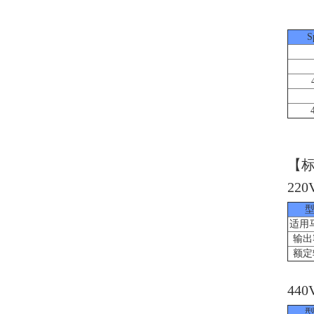
S
【标
220
型
适用
输出
额定
440
型