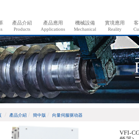
革
產品介紹
產品應用
機械設備
實境應用
客
us
Products
Applications
Mechanical
Reality
Cu
頁
產品介紹
簡中版
向量伺服驱动器
VFI-