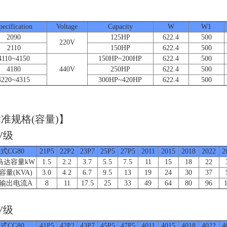
Unit
pecification
Voltage
Capacity
W
W1
2090
125HP
622.4
500
220V
2110
150HP
622.4
500
4110~4150
150HP~200HP
622.4
500
4180
440V
250HP
622.4
500
4220~4315
300HP~420HP
622.4
500
准规格(容量)】
V级
式CG80
21P5
22P2
23P7
25P5
27P5
2011
2015
2018
2022
2
马达容量kW
1.5
2.2
3.7
5.5
7.5
11
15
18
22
容量(KVA)
3.0
4.2
6.7
9.5
13
19
24
30
37
输出电流A
8
11
17.5
25
33
49
64
80
96
V级
式CG80
41P5
42P2
43P7
45P5
47P5
4011
4015
4018
4022
4