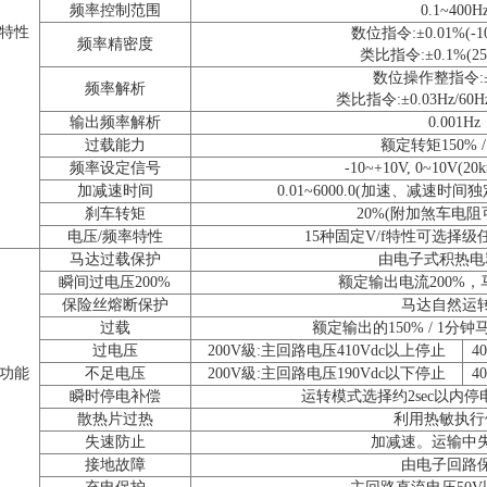
频率控制范围
0.1~400H
特性
数位指令:±0.01%(-1
频率精密度
类比指令:±0.1%(25
数位操作整指令:±0
频率解析
类比指令:±0.03Hz/60Hz (
输出频率解析
0.001Hz
过载能力
额定转矩150% /
频率设定信号
-10~+10V, 0~10V(20
加减速时间
0.01~6000.0(加速、减速时
刹车转矩
20%(附加煞车电阻可
电压/频率特性
15种固定V/f特性可选择级
马达过载保护
由电子式积热电
瞬间过电压200%
额定输出电流200%
保险丝熔断保护
马达自然运
过载
额定输出的150% / 1分
过电压
200V級:主回路电压410Vdc以上停止
4
功能
不足电压
200V級:主回路电压190Vdc以下停止
4
瞬时停电补偿
运转模式选择约2sec以内
散热片过热
利用热敏执行
失速防止
加减速。运输中
接地故障
由电子回路