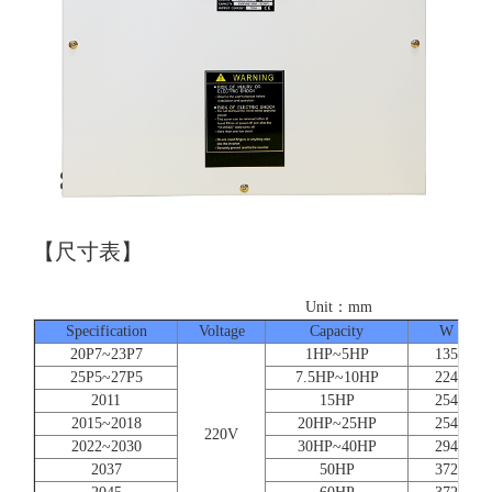
【尺寸表】
Unit：mm
Specification
Voltage
Capacity
W
20P7~23P7
1HP~5HP
135
25P5~27P5
7.5HP~10HP
224
2011
15HP
254
2015~2018
20HP~25HP
254
220V
2022~2030
30HP~40HP
294
2037
50HP
372