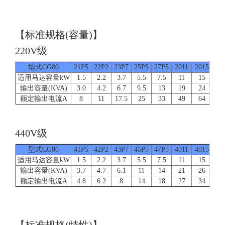
【标准规格(容量)】
220V级
型式CG80
21P5
22P2
23P7
25P5
27P5
2011
2015
20
适用马达容量kW
1.5
2.2
3.7
5.5
7.5
11
15
1
输出容量(KVA)
3.0
4.2
6.7
9.5
13
19
24
3
额定输出电流A
8
11
17.5
25
33
49
64
8
440V级
型式CG80
41P5
42P2
43P7
45P5
47P5
4011
4015
40
适用马达容量kW
1.5
2.2
3.7
5.5
7.5
11
15
1
输出容量(KVA)
3.7
4.7
6.1
11
14
21
26
3
额定输出电流A
4.8
6.2
8
14
18
27
34
4
【标准规格(特性)】