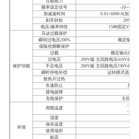
过载能力
额定
频率设定信号
-10~+10V
加减速时间
0.01~6000.0
刹车转矩
20%(
电压/频率特性
15种固定V/f
马达过载保护
由电
瞬间过电压200%
额定输出电
保险丝熔断保护
过载
额定输出的150
过电压
200V級:主回路电压410Vdc以
保护功能
不足电压
200V級:主回路电压190Vdc以
瞬时停电补偿
运转模式选择约2
散热片过热
利
失速防止
加减
接地故障
充电保护
主回路直
-10
周围温度
-10
湿度
保存温度
环境
使用场所
屋
标高