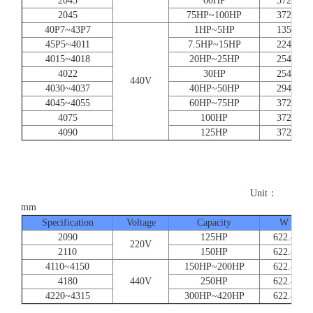
2045
60HP
372
2045
75HP~100HP
372
40P7~43P7
1HP~5HP
135
45P5~4011
7.5HP~15HP
224
4015~4018
20HP~25HP
254
4022
30HP
254
440V
4030~4037
40HP~50HP
294
4045~4055
60HP~75HP
372
4075
100HP
372
4090
125HP
372
Unit：
mm
Specification
Voltage
Capacity
W
2090
125HP
622.4
220V
2110
150HP
622.4
4110~4150
150HP~200HP
622.4
4180
440V
250HP
622.4
4220~4315
300HP~420HP
622.4