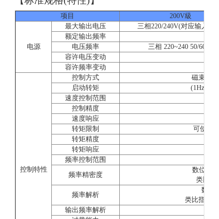
项目
200V級
最大输出电压
三相220/240V(对应输入电
额定输出频率
参
电源
电压频率
三相 220~240 50/60Hz
容许电压变动
容许频率变动
控制方式
磁束电流
启动转矩
(1Hz時15
速度控制范围
1:
控制精度
±0.
速度响应
5
转矩限制
可使用(
转矩精度
转矩响应
2
频率控制范围
控制特性
数位指令:±
频率精密度
类比指令:
数位操
频率解析
类比指令:±0.0
输出频率解析